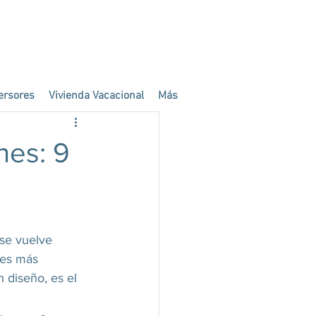
ersores
Vivienda Vacacional
Más
nes: 9
 se vuelve 
res más 
 diseño, es el 