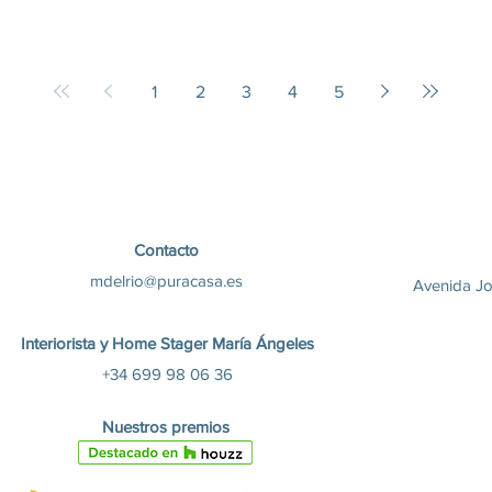
1
2
3
4
5
Contacto
mdelrio@puracasa.es
Avenida Jo
Interiorista y Home Stager María Ángeles
+34 699 98 06 36
Nuestros premios