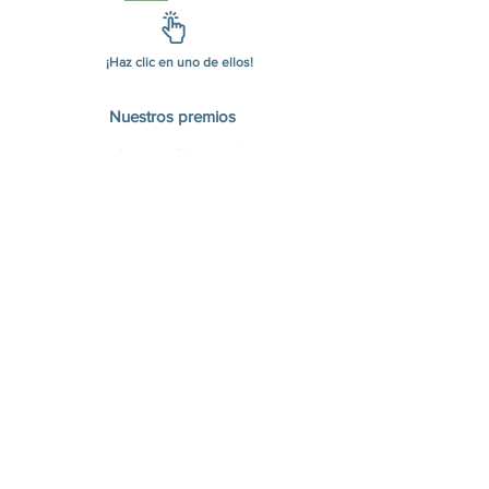
¡Haz clic en uno de ellos!
Nuestros premios
Contacto
mdelrio@puracasa.es
Interiorista y Home Stager María Ángeles