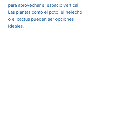
para aprovechar el espacio vertical. 
Las plantas como el poto, el helecho 
o el cactus pueden ser opciones 
ideales.
En
 puracasa 
hacemos un estudio 
personalizado de tu casa para crear 
un espacio funcional y lleno de 
estilo, aprovechando cada rincón de 
manera inteligente y estética.