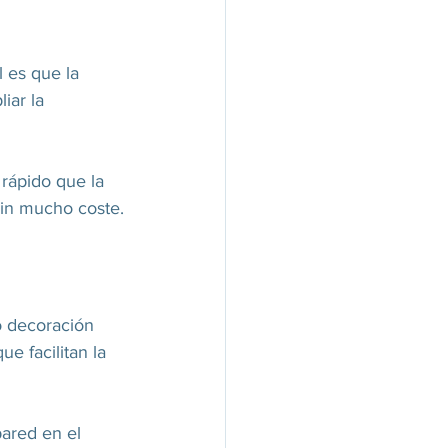
 es que la 
iar la 
rápido que la 
sin mucho coste.
o decoración 
e facilitan la 
ared en el 