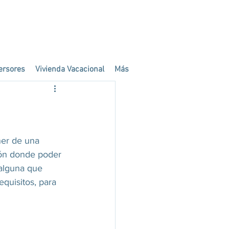
ersores
Vivienda Vacacional
Más
er de una 
lón donde poder 
alguna que 
quisitos, para 